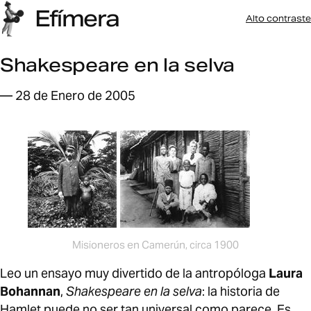
Efímera
Alto contraste
Shakespeare en la selva
— 28 de Enero de 2005
Misioneros en Camerún, circa 1900
Leo un ensayo muy divertido de la antropóloga
Laura
Bohannan
,
Shakespeare en la selva
: la historia de
Hamlet puede no ser tan universal como parece. Es