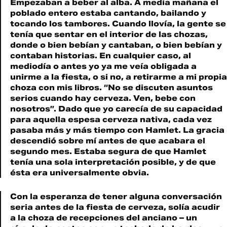
Empezaban a beber al alba. A media mañana el
poblado entero estaba cantando, bailando y
tocando los tambores. Cuando llovía, la gente se
tenía que sentar en el interior de las chozas,
donde o bien bebían y cantaban, o bien bebían y
contaban historias. En cualquier caso, al
mediodía o antes yo ya me veía obligada a
unirme a la fiesta, o si no, a retirarme a mi propia
choza con mis libros. “No se discuten asuntos
serios cuando hay cerveza. Ven, bebe con
nosotros”. Dado que yo carecía de su capacidad
para aquella espesa cerveza nativa, cada vez
pasaba más y más tiempo con Hamlet. La gracia
descendió sobre mí antes de que acabara el
segundo mes. Estaba segura de que Hamlet
tenía una sola interpretación posible, y de que
ésta era universalmente obvia.
Con la esperanza de tener alguna conversación
seria antes de la fiesta de cerveza, solía acudir
a la choza de recepciones del anciano – un