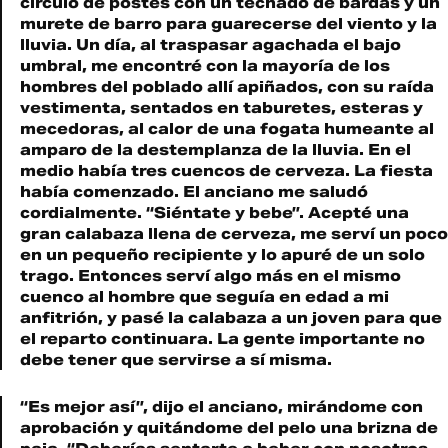
círculo de postes con un techado de bardas y un
murete de barro para guarecerse del viento y la
lluvia. Un día, al traspasar agachada el bajo
umbral, me encontré con la mayoría de los
hombres del poblado allí apiñados, con su raída
vestimenta, sentados en taburetes, esteras y
mecedoras, al calor de una fogata humeante al
amparo de la destemplanza de la lluvia. En el
medio había tres cuencos de cerveza. La fiesta
había comenzado. El anciano me saludó
cordialmente. “Siéntate y bebe”. Acepté una
gran calabaza llena de cerveza, me serví un poco
en un pequeño recipiente y lo apuré de un solo
trago. Entonces serví algo más en el mismo
cuenco al hombre que seguía en edad a mi
anfitrión, y pasé la calabaza a un joven para que
el reparto continuara. La gente importante no
debe tener que servirse a sí misma.
“Es mejor así”, dijo el anciano, mirándome con
aprobación y quitándome del pelo una brizna de