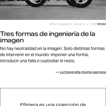
William Eggleston. Memphis, c. 1969
MOMA
Tres formas de ingeniería de la
imagen
No hay neutralidad en la imagen. Solo distintas formas
de intervenir en el mundo: imponer una forma,
introducir una falla o custodiar el resto.
Relacionado:
—
La fotografía miente siempre
Acerca de Efímera
Efímera es una colección de