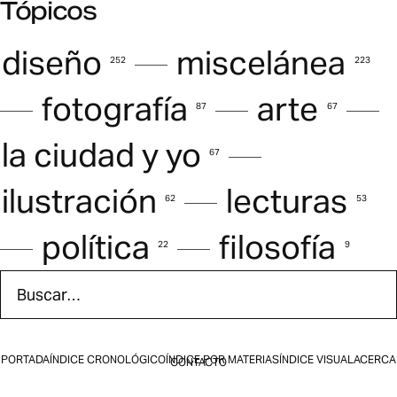
Tópicos
diseño
—
miscelánea
252
223
—
fotografía
—
arte
—
87
67
la ciudad y yo
—
67
ilustración
—
lecturas
62
53
—
política
—
filosofía
22
9
Buscar en Efímera
Los resultados aparecen mientras escribes.
PORTADA
ÍNDICE CRONOLÓGICO
ÍNDICE POR MATERIAS
ÍNDICE VISUAL
ACERCA
CONTACTO