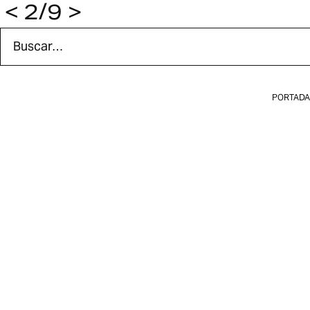
<
2/9
>
Buscar en Efímera
Los resultados aparecen mientras escribes.
PORTADA