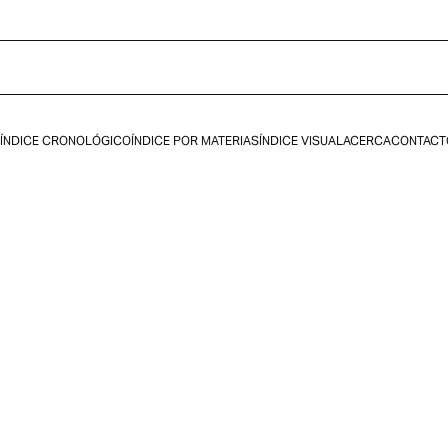
ÍNDICE CRONOLÓGICO
ÍNDICE POR MATERIAS
ÍNDICE VISUAL
ACERCA
CONTACT